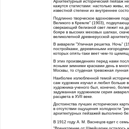
Архитектурный исторический пейзаж не
кажутся статистами: настолько живы, 
известной степени их внутреннее состо
Подлинно творческое вдохновение под
Великого в Кремле" (1903), подкупаю
сверкающий белизной свет лежит на до
бояре в высоких меховых шапках, скач
великолепной древнерусской архитекту
В акварели "Уличная решетка. Ночь" (1
постройками, деревянными изгородями
которых опять-таки веет чем-то щемя
В этих произведениях перед нами посл
ясными зимними красками день в мно
Москвы, то студеная тревожная лунная 
Наиболее излюбленной темой историчес
сам художник изучал и любил больше в
художника-ученого был, конечно, более
задуманная художником серия аквареле
расцвета в XVII веке.
Достоинства лучших исторических карти
в отсутствии ощущения холодности "рек
архитектурных пейзажей выполнено б
В 1912 году А. М. Васнецов едет с сем
"Впечатление от Швейцарии осталось н