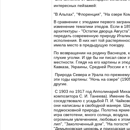
интересных пейзажей:
"В Альпах", "Флоренция", "На озере Ко
В сравнении с этюдами первого загран
изменение тематики этюдов. Если в 18
архитектуры - "Остатки дворца Августа"
передать современную природу Италии
исполнения. В них нет той растерянн
имела место в предыдущую поездку.
По возвращении на родину Васнецов, к
глухие уголки. И где бы ни писал свои
местности. Глядя на его картины и этю
Кавказа, Украины, Средней России и т. 
Природа Севера и Урала по-прежнему 
эти годы картины: "Ночь на озере" (190
другие.
С 1903 по 1917 год Апполинарий Миха
композитора С. И. Танеева). Имение б
соседствовало с усадьбой П. И. Чайко
они написаны в свободной манере. Шир
подмосковной природы. Полотна яркие 
игра светотени, много солнца, воздуха
огромным увлечением, любовью к этом
лип", "Заколоченный дом", "На погосте"
"Демьяновская церковь и приходская ш