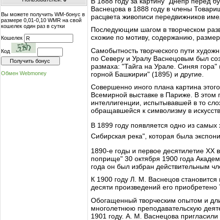
В 1888 году за картину "Днепр перед 
Васнецова в 1888 году в члены Товари
Вы можете получить WM-бонус в
расцвета живописи передвижников им
размере 0,01-0,10 WMR на свой
кошелек один раз в сутки
Последующим шагом в творческом разв
схожие по мотиву, содержанию, размер
Кошелек
Самобытность творческого пути художн
Код
по Северу и Уралу Васнецовым был соз
размаха: "Тайга на Урале. Синяя гора" (
горной Башкирии" (1895) и другие.
Обмен Webmoney
Совершенно иного плана картина этого
Всемирной выставке в Париже. В этом
интеллигенции, испытывавшей в то сло
обращавшейся к символизму в искусств
В 1899 году появляется одно из самых
Сибирская река", которая была экспон
1890-е годы и первое десятилетие XX в
поприще" 30 октября 1900 года Академ
года он был избран действительным ч
К 1900 году Л. М. Васнецов становится
десяти произведений его приобретено
Обогащенный творческим опытом и дли
многолетнюю преподавательскую деятел
1901 году. А. М. Васнецова пригласили