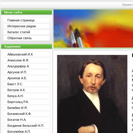
Привет
Меню сайта
Главная страница
Интересное рядом
Каталог статей
Обратная связь
Художники
Айвазовский И.К
Алексеев Ф.Я.
Альтдорфер А.
Аргунов И.П.
Архипов А.Е.
Бакст Л.С.
Беггров А.К.
Бенуа А.Н.
Берггольц Р.А.
Билибин И.Я.
Богаевский К.Ф.
Богатов Н.А.
Богданов-Бельский Н.П.
Боголюбов А.П.