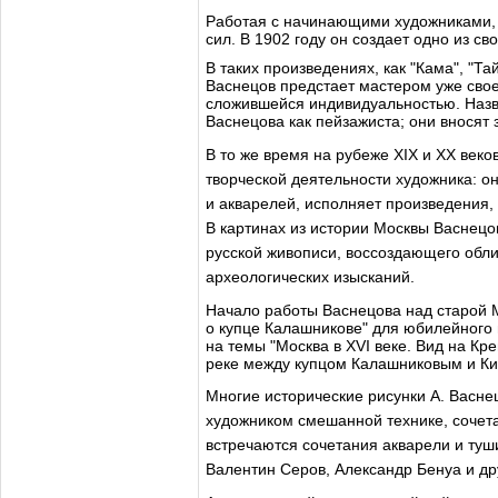
Работая с начинающими художниками, 
сил. В 1902 году он создает одно из с
В таких произведениях, как "Кама", "Та
Васнецов предстает мастером уже сво
сложившейся индивидуальностью. Назв
Васнецова как пейзажиста; они вносят 
В то же время на рубеже XIX и XX век
творческой деятельности художника: о
и акварелей, исполняет произведения, 
В картинах из истории Москвы Васнецо
русской живописи, воссоздающего обли
археологических изысканий.
Начало работы Васнецова над старой М
о купце Калашникове" для юбилейного 
на темы "Москва в XVI веке. Вид на Кр
реке между купцом Калашниковым и Ки
Многие исторические рисунки А. Васне
художником смешанной технике, сочет
встречаются сочетания акварели и туши
Валентин Серов, Александр Бенуа и др