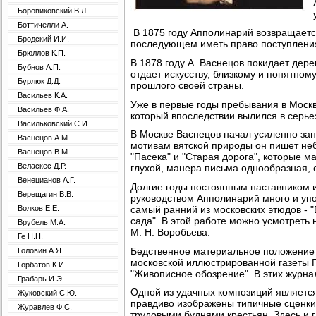
Боровиковский В.Л.
Боттичелли А.
В 1875 году Апполинарий возвращается 
Бродский И.И.
последующем иметь право поступлен
Брюллов К.П.
В 1878 году А. Васнецов покидает дерев
Бубнов А.П.
отдает искусству, близкому и понятном
Бурлюк Д.Д.
прошлого своей страны.
Васильев К.А.
Уже в первые годы пребывания в Москв
Васильев Ф.А.
который впоследствии вылился в серье
Васильковский С.И.
В Москве Васнецов начал усиленно зан
Васнецов А.М.
мотивам вятской природы он пишет неб
Васнецов В.М.
"Пасека" и "Старая дорога", которые м
Веласкес Д.Р.
глухой, манера письма однообразная, 
Венецианов А.Г.
Долгие годы постоянным наставником и
Верещагин В.В.
руководством Апполинарий много и упор
самый ранний из московских этюдов - 
Волков Е.Е.
сада". В этой работе можно усмотреть
Врубель М.А.
М. Н. Воробьева.
Ге Н.Н.
Бедственное материальное положение 
Головин А.Я.
московской иллюстрированной газеты Г
Горбатов К.И.
"Живописное обозрение". В этих журна
Грабарь И.Э.
Одной из удачных композиций является
Жуковский С.Ю.
правдиво изображены типичные сценки 
Журавлев Ф.С.
трудовыми буднями крестьян. Здесь и 