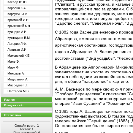
Клевер Ю.Ю.
("Святки"), и русская тройка, и катань
Коровин К.А.
отправляющийся в лес за дровами. С 
занесенную снегом деревушку, мимо к
Корзухин А.И.
голодных волков, или понуро пройдет 
Крамской И.Н.
"Царство снегов", "Северная ночь", "В д
Крыжицкий К.Я.
С 1882 года Васнецов ежегодно провод
Куинджи А.И.
Кустодиев Б.М.
Абрамцева, имения известного мецена
Лагорио Л.Ф.
артистическая обстановка, господство
Левитан И.И.
годов в Абрамцеве А. Васнецов пишет
Маковский К.Е.
достоинствами ("Вид усадьбы", "Лесной 
Мане Э.
В Абрамцеве же Апполинарий Михайлов
Марк Ф.
запечатлевает на холсте их постоянно
Менцель А.
считал небо одним из важнейших элем
Модильяни А.
дня, и общее "настроение" в картине
Мясоедов Г.Г.
А. М. Васнецов по мере своих сил при
Нестеров М.В.
"Слобода Берендеевка" к спектаклю "С
мастерской, посещал литературные и м
Разное
операм "Иван Сусанин" и "Хованщина" 
Вход на сайт
С 1883 года А. Васнецов начинает пок
Статистика
художественных выставок. В том же год
галереи пейзаж "Серый денек" (1883).
Он становится все более широко изве
Онлайн всего:
1
Гостей:
1
Пользователей:
0