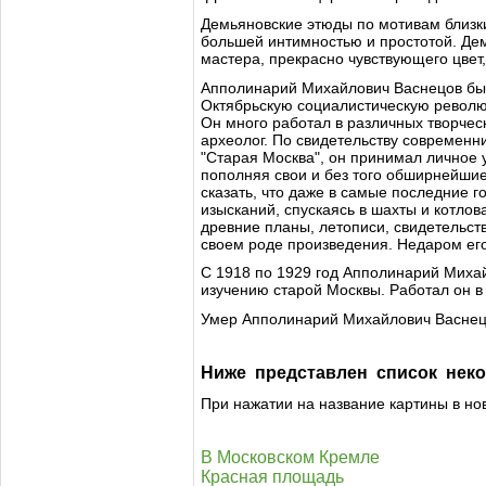
Демьяновские этюды по мотивам близки
большей интимностью и простотой. Де
мастера, прекрасно чувствующего цвет
Апполинарий Михайлович Васнецов был 
Октябрьскую социалистическую революц
Он много работал в различных творческ
археолог. По свидетельству современн
"Старая Москва", он принимал личное у
пополняя свои и без того обширнейшие
сказать, что даже в самые последние г
изысканий, спускаясь в шахты и котло
древние планы, летописи, свидетельст
своем роде произведения. Недаром его
С 1918 по 1929 год Апполинарий Миха
изучению старой Москвы. Работал он в
Умер Апполинарий Михайлович Васнецо
Ниже представлен список неко
При нажатии на название картины в но
В Московском Кремле
Красная площадь