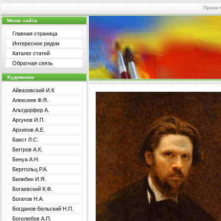
Привет
Меню сайта
Главная страница
Интересное рядом
Каталог статей
Обратная связь
Художники
Айвазовский И.К
Алексеев Ф.Я.
Альтдорфер А.
Аргунов И.П.
Архипов А.Е.
Бакст Л.С.
Беггров А.К.
Бенуа А.Н.
Берггольц Р.А.
Билибин И.Я.
Богаевский К.Ф.
Богатов Н.А.
Богданов-Бельский Н.П.
Боголюбов А.П.