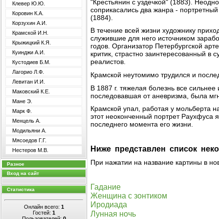
"Крестьянин с уздечкой" (1883). Неодн
Клевер Ю.Ю.
соприкасались два жанра - портретный 
Коровин К.А.
(1884).
Корзухин А.И.
В течение всей жизни художнику прихо
Крамской И.Н.
служившие для него источником зарабо
Крыжицкий К.Я.
годов. Организатор Петербургской арт
Куинджи А.И.
критик, страстно заинтересованный в с
реалистов.
Кустодиев Б.М.
Лагорио Л.Ф.
Крамской неутомимо трудился и послед
Левитан И.И.
В 1887 г. тяжелая болезнь все сильнее
Маковский К.Е.
последовавшая от аневризма, была мг
Мане Э.
Крамской упал, работая у мольберта на
Марк Ф.
этот неоконченный портрет Раухфуса я
Менцель А.
последнего момента его жизни.
Модильяни А.
Мясоедов Г.Г.
Ниже представлен список неко
Нестеров М.В.
При нажатии на название картины в но
Разное
Вход на сайт
Гадание
Статистика
Женщина с зонтиком
Иродиада
Онлайн всего:
1
Лунная ночь
Гостей:
1
Пользователей:
0