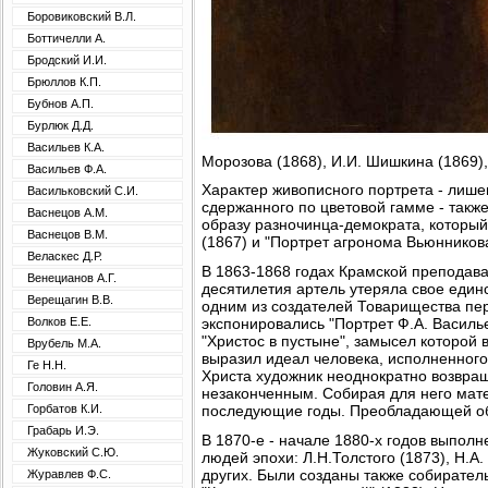
Боровиковский В.Л.
Боттичелли А.
Бродский И.И.
Брюллов К.П.
Бубнов А.П.
Бурлюк Д.Д.
Васильев К.А.
Морозова (1868), И.И. Шишкина (1869), 
Васильев Ф.А.
Характер живописного портрета - лише
Васильковский С.И.
сдержанного по цветовой гамме - также
Васнецов А.М.
образу разночинца-демократа, который
Васнецов В.М.
(1867) и "Портрет агронома Вьюнникова
Веласкес Д.Р.
В 1863-1868 годах Крамской преподав
Венецианов А.Г.
десятилетия артель утеряла свое единс
Верещагин В.В.
одним из создателей Товарищества пе
экспонировались "Портрет Ф.А. Василье
Волков Е.Е.
"Христос в пустыне", замысел которой 
Врубель М.А.
выразил идеал человека, исполненного
Ге Н.Н.
Христа художник неоднократно возвращ
Головин А.Я.
незаконченным. Собирая для него мате
последующие годы. Преобладающей обл
Горбатов К.И.
Грабарь И.Э.
В 1870-е - начале 1880-х годов выпол
Жуковский С.Ю.
людей эпохи: Л.Н.Толстого (1873), Н.А.
других. Были созданы также собиратель
Журавлев Ф.С.