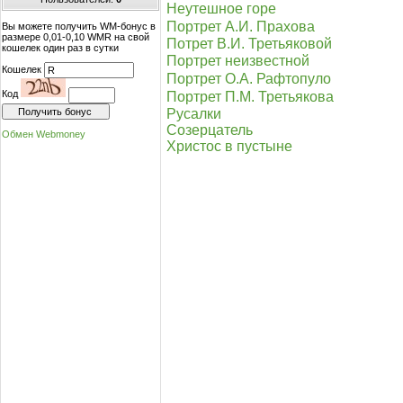
Неутешное горе
Портрет А.И. Прахова
Вы можете получить WM-бонус в
размере 0,01-0,10 WMR на свой
Потрет В.И. Третьяковой
кошелек один раз в сутки
Портрет неизвестной
Кошелек
Портрет О.А. Рафтопуло
Код
Портрет П.М. Третьякова
Русалки
Созерцатель
Обмен Webmoney
Христос в пустыне