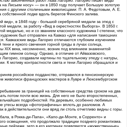
остью законченных работ Льва Лагорио. Лагорио пишет виды
та на Лисьем носу» — он в 1850 году получает Большую золотую
ия с другими столичными живописцами: П. А. Федотовым, А. Е.
собственной лодке вдоль берегов Финского залива.
 вид», в 1848 году - большой серебряной медали за этюд с
ой медали, за работу «Вид в окрестностях Выборга». В 1850 г.
ой медалью, но и со званием классного художника I степени, что
а художник был отправлен на Кавказ «для написания тамошних
ся. Кавказские виды Лагорио отличаются глубоким изучением
тени и яркого свечения горной гряды в лучах солнца,
ы XIX века, несомненно, возник под влиянием знаменитой
щим гимном солнцу. Однако, в отличие от Айвазовского,
е Лагорио, создавали картины по тщательному этюду с натуры,
и. К мотиву контрастности света и тени Лагорио обращался и
 приняв российское подданство, отправился в пенсионерскую
нием живописи французских мастеров в Лувре и Люксембургском
пребывание за границей на собственные средства сроком на два
ать потом почти всю жизнь. Для него не было второстепенных,
 мельчайших подробностей. На деревьях, особенно любимых
е утесы всегда «фотографичны» вплоть до разломов. А
 в действительности они вряд ли столь отчетливо видны с горы.
ала, в Рокка-ди-Папа», «Капо-ди-Монте, в Сорренто» и
ного освещения, что продолжало традиции позднего романтизма.
ные пейзажи, зато в его картинах появляются «мужественные»