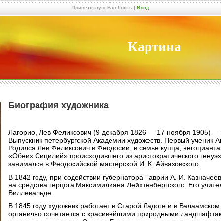
Приветствую Вас
Гость
|
Вход
Картина
Биография художника
Лагорио, Лев Феликсович (9 декабря 1826 — 17 ноября 1905) —
Выпускник петербургской Академии художеств. Первый ученик А
Родился Лев Феликсович в Феодосии, в семье купца, негоцианта
«Обеих Сицилий» происходившего из аристократического генуэз
занимался в Феодосийской мастерской И. К. Айвазовского.
В 1842 году, при содействии губернатора Таврии А. И. Казначе
на средства герцога Максимилиана Лейхтенбергского. Его учител
Виллевальде.
В 1845 году художник работает в Старой Ладоге и в Валаамском
органично сочетается с красивейшими природными ландшафтами