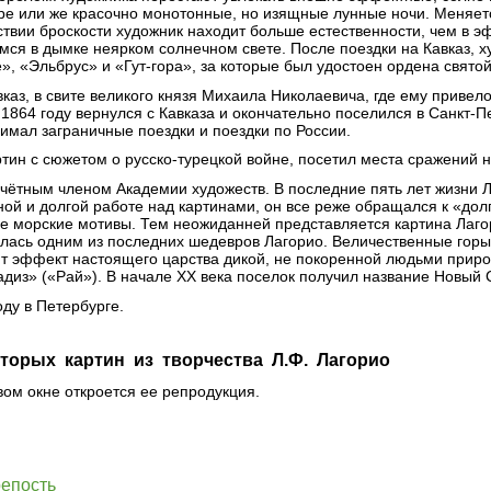
е или же красочно монотонные, но изящные лунные ночи. Меняется
ствии броскости художник находит больше естественности, чем в э
ся в дымке неярком солнечном свете. После поездки на Кавказ, х
», «Эльбрус» и «Гут-гора», за которые был удостоен ордена святой
вказ, в свите великого князя Михаила Николаевича, где ему привело
1864 году вернулся с Кавказа и окончательно поселился в Санкт-П
имал заграничные поездки и поездки по России.
ртин с сюжетом о русско-турецкой войне, посетил места сражений 
очётным членом Академии художеств. В последние пять лет жизни 
ной и долгой работе над картинами, он все реже обращался к «дол
ые морские мотивы. Тем неожиданней представляется картина Лагор
вилась одним из последних шедевров Лагорио. Величественные го
ют эффект настоящего царства дикой, не покоренной людьми прир
диз» («Рай»). В начале ХХ века поселок получил название Новый С
ду в Петербурге.
торых картин из творчества Л.Ф. Лагорио
вом окне откроется ее репродукция.
репость