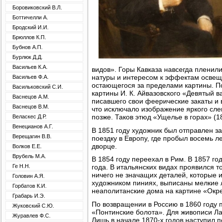
Боровиковский В.Л.
Боттичелли А.
Бродский И.И.
Брюллов К.П.
Бубнов А.П.
Бурлюк Д.Д.
Васильев К.А.
видов». Горы Кавказа навсегда пленил
натуры и интересом к эффектам освеще
Васильев Ф.А.
остающегося за пределами картины. П
Васильковский С.И.
картины И. К. Айвазовского «Девятый 
Васнецов А.М.
писавшего свои феерические закаты и в
Васнецов В.М.
что исключало изображение яркого сле
позже. Таков этюд «Ущелье в горах» (187
Веласкес Д.Р.
Венецианов А.Г.
В 1851 году художник был отправлен за
Верещагин В.В.
поездку в Европу, где пробыл восемь 
дворце.
Волков Е.Е.
Врубель М.А.
В 1854 году переехал в Рим. В 1857 г
Ге Н.Н.
года. В итальянских видах проявился т
ничего не значащих деталей, которые 
Головин А.Я.
художником пиниях, выписаны мелкие л
Горбатов К.И.
неаполитанские дома на картине «Окрес
Грабарь И.Э.
По возвращении в Россию в 1860 году 
Жуковский С.Ю.
«Понтинские болота». Для живописи Ла
Журавлев Ф.С.
Лишь в начале 1870-х годов наступил 