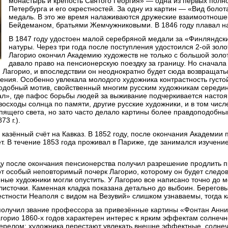
монастырь и крепость Святого Георгия» — одна из первых полн
Петербурга и его окрестностей. За одну из картин — «Вид боло
медаль. В это же время налаживаются дружеские взаимоотношен
Бейдеманом, братьями Жемчужниковыми. В 1846 году плавал на 
В 1847 году удостоен малой серебряной медали за «Финляндский
натуры. Через три года после поступления удостоился 2-ой золот
Лагорио окончил Академию художеств не только с большой золот
давало право на пенсионерскую поездку за границу. Но сначал
и Лагорио, и впоследствии он неоднократно будет сюда возвращать
ния. Особенно увлекала молодого художника контрастность густой 
одобный мотив, свойственный многим русским художникам середин
вал», где пафос борьбы людей за выживание подчеркивается настоя
осходы солнца по памяти, другие русские художники, и в том числ
пящего света, но зато часто делало картины более правдоподобным
3 г.).
 казённый счёт на Кавказ. В 1852 году, после окончания Академии
лет. В течение 1853 года проживал в Париже, где занимался изуче
оду после окончания пенсионерства получил разрешение продлить 
от особый неповторимый почерк Лагорио, которому он будет следов
иные художники могли опустить. У Лагорио все написано точно до
источки. Каменная кладка показана детально до выбоин. Береговы
тности Неаполя с видом на Везувий» слишком узнаваемы, тогда как
получил звание профессора за привезённые картины «Фонтан Анниб
горио 1860-х годов характерен интерес к ярким эффектам солнеч
перелом: художника перестают увлекать внешне эффектные, солнеч