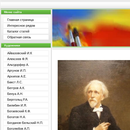
Меню сайта
Главная страница
Интересное рядом
Каталог статей
Обратная связь
Художники
Айвазовский И.К
Алексеев Ф.Я.
Альтдорфер А.
Аргунов И.П.
Архипов А.Е.
Бакст Л.С.
Беггров А.К.
Бенуа А.Н.
Берггольц Р.А.
Билибин И.Я.
Богаевский К.Ф.
Богатов Н.А.
Богданов-Бельский Н.П.
Боголюбов А.П.