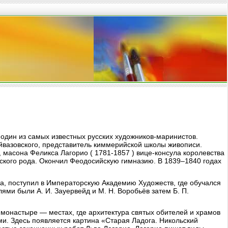
 один из самых известных русских художников-маринистов.
йвазовского, представитель киммерийской школы живописи.
, масона Феликса Лагорио ( 1781-1857 ) вице-консула королевства
ского рода. Окончил Феодосийскую гимназию. В 1839–1840 годах
ева, поступил в Императорскую Академию Художеств, где обучался
ями были А. И. Зауервейд и М. Н. Воробьёв затем Б. П.
 монастыре — местах, где архитектура святых обителей и храмов
. Здесь появляется картина «Старая Ладога. Никольский