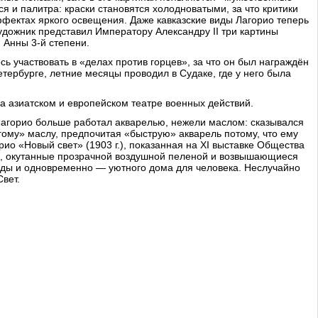
 и палитра: краски становятся холодноватыми, за что критики
ффектах яркого освещения. Даже кавказские виды Лагорио теперь
удожник представил Императору Александру II три картины
 Анны 3-й степени.
сь участвовать в «делах против горцев», за что он был награждён
етербурге, летние месяцы проводил в Судаке, где у него была
на азиатском и европейском театре военных действий.
Лагорио больше работал акварелью, нежели маслом: сказывался
гому» маслу, предпочитая «быструю» акварель потому, что ему
ио «Новый свет» (1903 г.), показанная на XI выставке Общества
ры, окутанные прозрачной воздушной пеленой и возвышающиеся
оды и одновременно — уютного дома для человека. Неслучайно
вет.