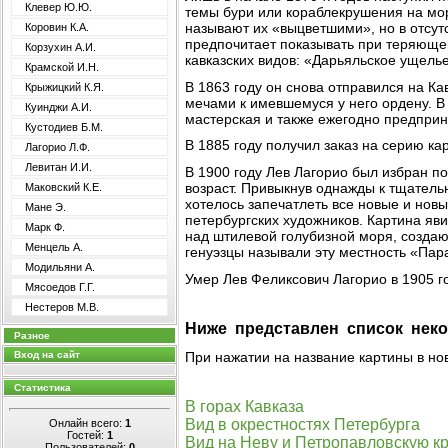
Клевер Ю.Ю.
темы бури или кораблекрушения на мор
называют их «выцветшими», но в отсут
Коровин К.А.
предпочитает показывать при теряющем
Корзухин А.И.
кавказских видов: «Дарьяльское ущелье
Крамской И.Н.
В 1863 году он снова отправился на Ка
Крыжицкий К.Я.
мечами к имевшемуся у него ордену. В 
Куинджи А.И.
мастерская и также ежегодно предприн
Кустодиев Б.М.
В 1885 году получил заказ на серию ка
Лагорио Л.Ф.
Левитан И.И.
В 1900 году Лев Лагорио был избран п
возраст. Привыкнув однажды к тщатель
Маковский К.Е.
хотелось запечатлеть все новые и нов
Мане Э.
петербургских художников. Картина я
Марк Ф.
над штилевой голубизной моря, созда
Менцель А.
генуэзцы называли эту местность «Пара
Модильяни А.
Умер Лев Феликсович Лагорио в 1905 го
Мясоедов Г.Г.
Нестеров М.В.
Ниже представлен список неко
Разное
При нажатии на название картины в но
Вход на сайт
Статистика
В горах Кавказа
Вид в окрестностях Петербурга
Онлайн всего:
1
Гостей:
1
Вид на Неву и Петропавловскую к
Пользователей:
0