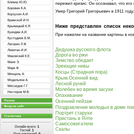
Клевер Ю.Ю.
пережил кризис. Он осознавал, что его
Коровин К.А.
Умер Григорий Григорьевич в 1911 году
Корзухин А.И.
Крамской И.Н.
Ниже представлен список неко
Крыжицкий К.Я.
Куинджи А.И.
При нажатии на название картины в но
Кустодиев Б.М.
Лагорио Л.Ф.
Дедушка русского флота
Левитан И.И.
Дорога во ржи
Маковский К.Е.
Земство обедает
Мане Э.
Зреющие нивы
Марк Ф.
Косцы (Страдная пора)
Менцель А.
Крым.Осенний вид
Модильяни А.
Лесной ручей
Мясоедов Г.Г.
Молебен во время засухи
Нестеров М.В.
Опахивание
Осенний пейзаж
Разное
Вход на сайт
Поздравление молодых в доме по
Портрет старухи
Статистика
Пристань в Ялте
Самосожигатели
Онлайн всего:
1
Скалы
Гостей:
1
Пользователей:
0