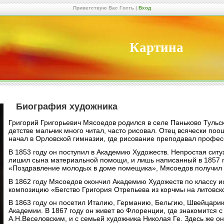
Приветствую Вас
Гость
|
Вход
Картина
Биография художника
Григорий Григорьевич Мясоедов родился в селе Паньково Тульс
детстве мальчик много читал, часто рисовал. Отец всячески по
начал в Орловской гимназии, где рисование преподавал профес
В 1853 году он поступил в Академию Художеств. Непростая сит
лишил сына материальной помощи, и лишь написанный в 1857 го
«Поздравление молодых в доме помещика», Мясоедов получил
В 1862 году Мясоедов окончил Академию Художеств по классу и
композицию «Бегство Григория Отрепьева из корчмы на литовск
В 1863 году он посетил Италию, Германию, Бельгию, Швейцарию
Академии. В 1867 году он живет во Флоренции, где знакомится 
А.Н.Веселовским, и с семьей художника Николая Ге. Здесь же 