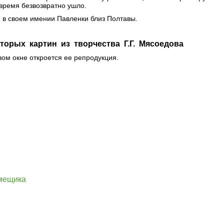
 время безвозвратно ушло.
, в своем имении Павленки близ Полтавы.
торых картин из творчества Г.Г. Мясоедова
вом окне откроется ее репродукция.
мещика